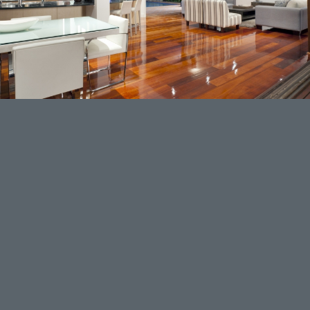
Furniture Selection
Lorem ipsum dolor sit amet, consectetuer adipiscing
elit. Aenean commodo ligula eget dolor. Aenean
massa. Cum sociis natoque penatibus et magnis dis
parturient montes, nascetur ridiculus mus. Donec
quam felis, ultricies nec, pellentesque eu, pretium
quis, sem. Nulla consequat massa quis enim.