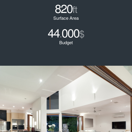
820
ft
Surface Area
44
000
.
$
Budget