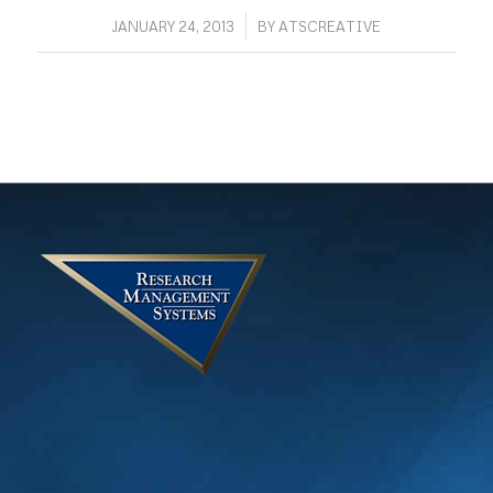
/
JANUARY 24, 2013
BY
ATSCREATIVE